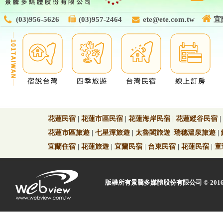
(03)956-5626
(03)957-2464
ete@ete.com.tw
宜
花蓮民宿
|
花蓮市區民宿
|
花蓮海岸民宿
|
花蓮縱谷民宿
|
花蓮市區旅遊
|
七星潭旅遊
|
太魯閣旅遊
|
瑞穗溫泉旅遊
|
宜蘭住宿
|
花蓮旅遊
|
宜蘭民宿
|
台東民宿
|
花蓮民宿
|
童
版權所有景騰多媒體股份有限公司 © 2016 Web view 