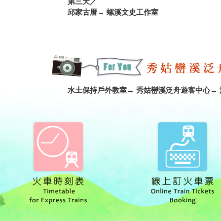
第三天／
邱家古厝→ 螺溪文史工作室
水土保持戶外教室→ 秀姑巒溪泛舟遊客中心→ 