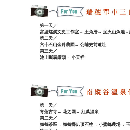
第一天／
富里螺溪文史工作室→ 土角厝→ 泥火山魚池→
第二天／
六十石山金針農園→ 公埔史前遺址
第三天／
池上斷層露頭→ 小天祥
第一天／
青蓮古寺→ 花之園→ 紅葉溫泉
第二天／
舞鶴茶區→ 舞鶴掃叭頂石柱→ 小蜜蜂農場→ 