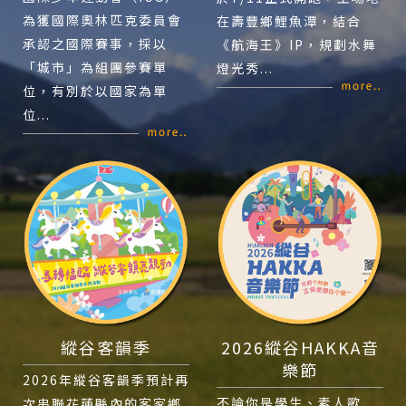
為獲國際奧林匹克委員會
在壽豐鄉鯉魚潭，結合
承認之國際賽事，採以
《航海王》IP，規劃水舞
「城市」為組團參賽單
燈光秀...
位，有別於以國家為單
位...
縱谷客韻季
2026縱谷HAKKA音
樂節
2026年縱谷客韻季預計再
不論你是學生、素人歌
次串聯花蓮縣內的客家鄉